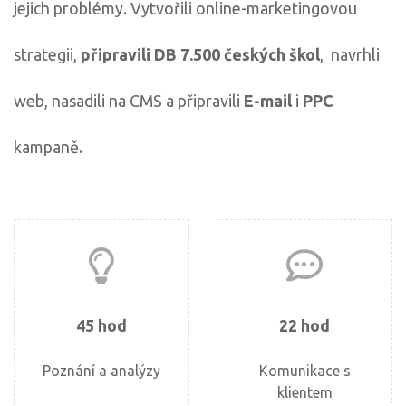
jejich problémy. Vytvořili online-marketingovou
strategii,
připravili DB 7.500 českých škol
, navrhli
web, nasadili na CMS a připravili
E-mail
i
PPC
kampaně.
45
hod
22
hod
Poznání a analýzy
Komunikace s
klientem