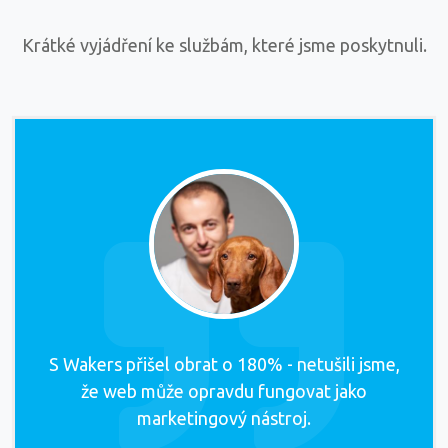
Krátké vyjádření ke službám, které jsme poskytnuli.
S Wakers přišel obrat o 180% - netušili jsme,
že web může opravdu fungovat jako
marketingový nástroj.