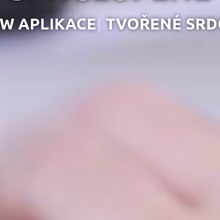
WW
STRÁNKY
|
TVOŘENÉ SRD