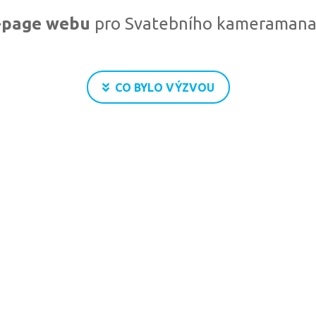
e-page webu
pro Svatebního kameramana V
CO BYLO VÝZVOU